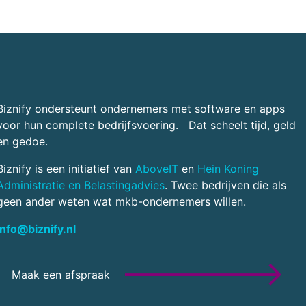
Biznify ondersteunt ondernemers met software en apps
voor hun complete bedrijfsvoering. Dat scheelt tijd, geld
en gedoe.
Biznify is een initiatief van
AboveIT
en
Hein Koning
Administratie en Belastingadvies
. Twee bedrijven die als
geen ander weten wat mkb-ondernemers willen.
info@biznify.nl
Maak een afspraak